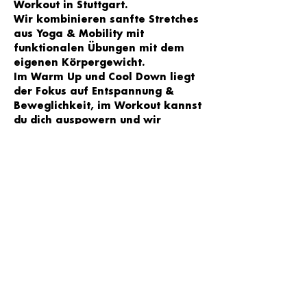
Workout in Stuttgart. 
Wir kombinieren sanfte Stretches 
aus Yoga & Mobility mit 
funktionalen Übungen mit dem 
eigenen Körpergewicht. 
Im Warm Up und Cool Down liegt 
der Fokus auf Entspannung & 
Beweglichkeit, im Workout kannst 
du dich auspowern und wir 
arbeiten gezielt an der 
Kräftigung der Muskulatur. 
Trainiert wird zu motivierender 
Musik und je nach Level kannst du 
selbst entscheiden, welche 
Übungsvariante zu wählst - egal 
ob Anfänger oder 
Fortgeschrittene - jede/r ist 
willkommen!
Wir sehen uns im YOGA LOFT Süd 
in Stuttgart 
♥