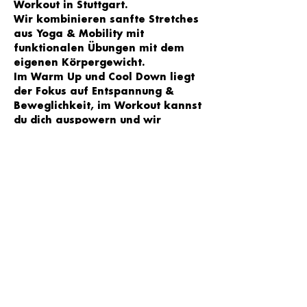
Workout in Stuttgart. 
Wir kombinieren sanfte Stretches 
aus Yoga & Mobility mit 
funktionalen Übungen mit dem 
eigenen Körpergewicht. 
Im Warm Up und Cool Down liegt 
der Fokus auf Entspannung & 
Beweglichkeit, im Workout kannst 
du dich auspowern und wir 
arbeiten gezielt an der 
Kräftigung der Muskulatur. 
Trainiert wird zu motivierender 
Musik und je nach Level kannst du 
selbst entscheiden, welche 
Übungsvariante zu wählst - egal 
ob Anfänger oder 
Fortgeschrittene - jede/r ist 
willkommen!
Wir sehen uns im YOGA LOFT Süd 
in Stuttgart 
♥