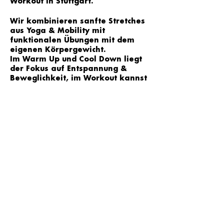
Workout in Stuttgart.
Wir kombinieren sanfte Stretches
aus Yoga & Mobility mit
funktionalen Übungen mit dem
eigenen Körpergewicht.
Im Warm Up und Cool Down liegt
der Fokus auf Entspannung &
Beweglichkeit, im Workout kannst
du dich auspowern und wir
arbeiten gezielt an der Kräftigung
der Muskulatur.
Trainiert wird zu motivierender
Musik und je nach Level kannst du
selbst entscheiden, welche
Übungsvariante zu wählst - egal
ob Anfänger oder Fortgeschrittene
- jede/r ist willkommen!
Wir sehen uns im YOGA LOFT Süd
in Stuttgart
♥