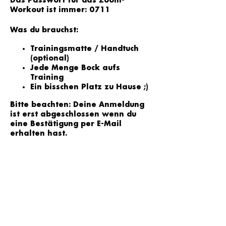
Das Passwort für das Zoom-
Workout ist immer: 0711
Was du brauchst:
Trainingsmatte / Handtuch
(optional)
Jede Menge Bock aufs
Training
Ein bisschen Platz zu Hause ;)
Bitte beachten: Deine Anmeldung
ist erst abgeschlossen wenn du
eine Bestätigung per E-Mail
erhalten hast.
Tickets
Tickettyp
Einzelsession
1 x Teilnahme am Online Workout