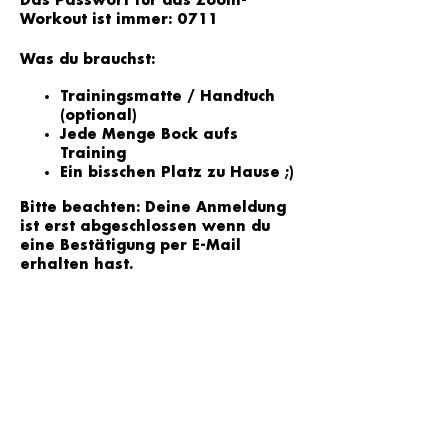
Das Passwort für das Zoom-
Workout ist immer: 0711
Was du brauchst:
Trainingsmatte / Handtuch
(optional)
Jede Menge Bock aufs
Training
Ein bisschen Platz zu Hause ;)
Bitte beachten: Deine Anmeldung
ist erst abgeschlossen wenn du
eine Bestätigung per E-Mail
erhalten hast.
Tickets
Tickettyp
Einzelsession
1 x Teilnahme am Online Workout