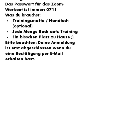
Das Passwort für das Zoom-
Workout ist immer: 0711
Was du brauchst:
Trainingsmatte / Handtuch 
(optional)
Jede Menge Bock aufs Training
Ein bisschen Platz zu Hause ;)
Bitte beachten: Deine Anmeldung 
ist erst abgeschlossen wenn du 
eine Bestätigung per E-Mail 
erhalten hast.
Tickets
Tickettyp
Einzelsession
1 x Teilnahme am Online Workout
Preis