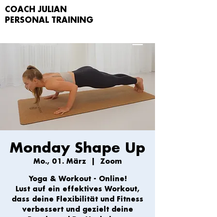
COACH JULIAN
PERSONAL TRAIN
ING
Monday Shape Up
Mo., 01. März
  |  
Zoom
Yoga & Workout - Online!
Lust auf ein effektives Workout,
dass deine Flexibilität und Fitness
verbessert und gezielt deine