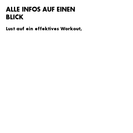
ALLE INFOS AUF EINEN
BLICK
Lust auf ein effektives Workout, 
dass deine Flexibilität und Fitness 
verbessert und gezielt deine 
Bauch- und Po-
Muskulatur anspricht?
In unserem neuen Online Kurs 
kombinieren wir zu freshen Beats 
Yoga-inspired Movements mit 
effektiven Abs- und Booty 
HIIT Workouts
© Julian Haspel | Copyright 2025 |
kontakt@coach-julian.de