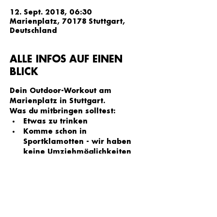
12. Sept. 2018, 06:30
Marienplatz, 70178 Stuttgart,
Deutschland
ALLE INFOS AUF EINEN
BLICK
Dein Outdoor-Workout am 
Marienplatz in Stuttgart.
Was du mitbringen solltest: 
Etwas zu trinken
Komme schon in 
Sportklamotten - wir haben 
keine Umziehmöglichkeiten
Jede Menge Bock aufs Training
Bitte beachten: Deine Anmeldung 
ist erst abgeschlossen wenn du 
eine Bestätigung per E-Mail 
erhalten hast.