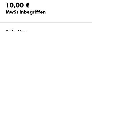
10,00 €
MwSt inbegriffen
Tickettyp
12 Euro
Preis
12,00 €
MwSt inbegriffen
Tickettyp
15 Euro
Preis
15,00 €
MwSt inbegriffen