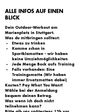
ALLE INFOS AUF EINEN
BLICK
Dein Outdoor-Workout am 
Marienplatz in Stuttgart.
Was du mitbringen solltest:
Etwas zu trinken
Komme schon in 
Sportklamotten - wir haben 
keine Umziehmöglichkeiten
Jede Menge Bock aufs Training
Falls vorhanden: Eine 
Trainingsmatte (Wir haben 
immer Ersatzmatten dabei)
Kosten? Pay What You Want!
Wähle bei der Anmeldung 
bequem deinen Betrag.
Was wenn ich doch nicht 
teilnehmen kann?
Bitte gib uns spätestens 12h vor 