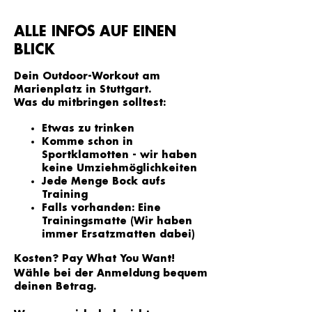
ALLE INFOS AUF EINEN
BLICK
Dein Outdoor-Workout am
Marienplatz in Stuttgart.
Was du mitbringen solltest:
Etwas zu trinken
Komme schon in
Sportklamotten - wir haben
keine Umziehmöglichkeiten
Jede Menge Bock aufs
Training
Falls vorhanden: Eine
Trainingsmatte (Wir haben
immer Ersatzmatten dabei)
Kosten? Pay What You Want!
Wähle bei der Anmeldung bequem
deinen Betrag.