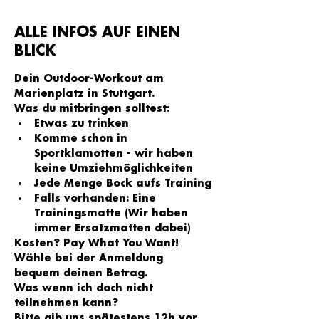
ALLE INFOS AUF EINEN
BLICK
Dein Outdoor-Workout am 
Marienplatz in Stuttgart.
Was du mitbringen solltest:
Etwas zu trinken
Komme schon in 
Sportklamotten - wir haben 
keine Umziehmöglichkeiten
Jede Menge Bock aufs Training
Falls vorhanden: Eine 
Trainingsmatte (Wir haben 
immer Ersatzmatten dabei)
Kosten? Pay What You Want!
Wähle bei der Anmeldung 
bequem deinen Betrag.
Was wenn ich doch nicht 
teilnehmen kann?
Bitte gib uns spätestens 12h vor 