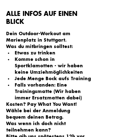
ALLE INFOS AUF EINEN
BLICK
Dein Outdoor-Workout am 
Marienplatz in Stuttgart.
Was du mitbringen solltest:
Etwas zu trinken
Komme schon in 
Sportklamotten - wir haben 
keine Umziehmöglichkeiten
Jede Menge Bock aufs Training
Falls vorhanden: Eine 
Trainingsmatte (Wir haben 
immer Ersatzmatten dabei)
Kosten? Pay What You Want!
Wähle bei der Anmeldung 
bequem deinen Betrag.
Was wenn ich doch nicht 
teilnehmen kann?
Bitte gib uns spätestens 12h vor 