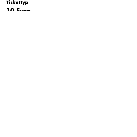
Tickettyp
10 Euro
Preis
10,00 €
MwSt inbegriffen
Tickettyp
15 Euro
Preis
15,00 €
MwSt inbegriffen
Tickettyp
20 Euro