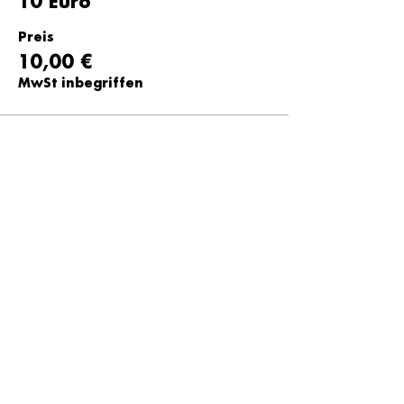
10 Euro
Preis
10,00 €
MwSt inbegriffen
Tickettyp
12 Euro
Preis
12,00 €
MwSt inbegriffen
Tickettyp
15 Euro
Preis
15,00 €