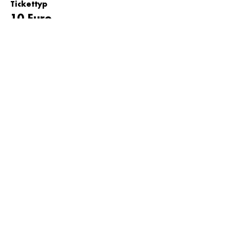
Tickettyp
10 Euro
Preis
10,00 €
MwSt inbegriffen
Tickettyp
15 Euro
Preis
15,00 €
MwSt inbegriffen
Tickettyp
20 Euro