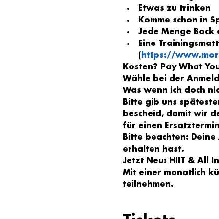
Etwas zu trinken
Komme schon in S
Jede Menge Bock a
Eine Trainingsmatt
(
https://www.mor
Kosten? Pay What Yo
Wähle bei der Anmel
Was wenn ich doch ni
Bitte gib uns spätes
bescheid, damit wir d
für einen Ersatztermi
Bitte beachten: Deine
erhalten hast.
Jetzt Neu: HIIT & All 
Mit einer monatlich k
teilnehmen.