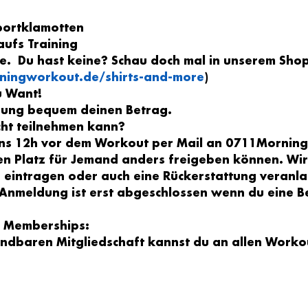
portklamotten
ufs Training
e.  Du hast keine? Schau doch mal in unserem Shop
ningworkout.de/shirts-and-more
)
u Want!
dung bequem deinen Betrag.
cht teilnehmen kann?
tens 12h vor dem Workout per Mail an 0711Morni
en Platz für Jemand anders freigeben können. Wi
n eintragen oder auch eine Rückerstattung veranla
 Anmeldung ist erst abgeschlossen wenn du eine Be
In Memberships:
ündbaren Mitgliedschaft kannst du an allen Worko