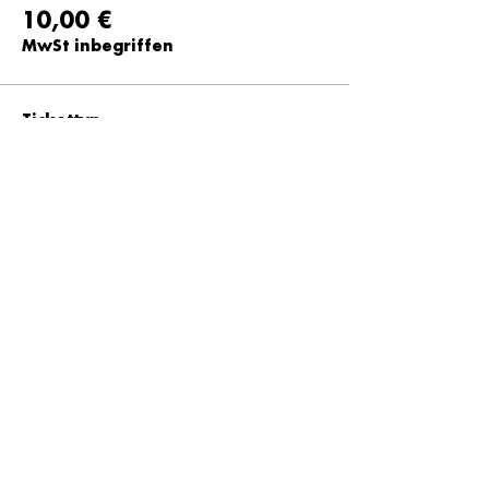
10,00 €
MwSt inbegriffen
Tickettyp
15 Euro
Preis
15,00 €
MwSt inbegriffen
Tickettyp
20 Euro
Preis
20,00 €
MwSt inbegriffen