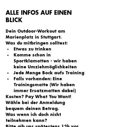
ALLE INFOS AUF EINEN
BLICK
Dein Outdoor-Workout am 
Marienplatz in Stuttgart.
Was du mitbringen solltest:
Etwas zu trinken
Komme schon in 
Sportklamotten - wir haben 
keine Umziehmöglichkeiten
Jede Menge Bock aufs Training
Falls vorhanden: Eine 
Trainingsmatte (Wir haben 
immer Ersatzmatten dabei)
Kosten? Pay What You Want!
Wähle bei der Anmeldung 
bequem deinen Betrag.
Was wenn ich doch nicht 
teilnehmen kann?
Bitte gib uns spätestens 12h vor 